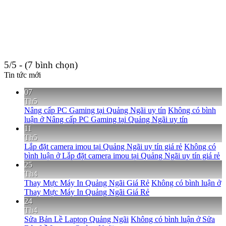
5/5 - (7 bình chọn)
Tin tức mới
07
Th5
Nâng cấp PC Gaming tại Quảng Ngãi uy tín
Không có bình
luận
ở Nâng cấp PC Gaming tại Quảng Ngãi uy tín
11
Th5
Lắp đặt camera imou tại Quảng Ngãi uy tín giá rẻ
Không có
bình luận
ở Lắp đặt camera imou tại Quảng Ngãi uy tín giá rẻ
25
Th4
Thay Mực Máy In Quảng Ngãi Giá Rẻ
Không có bình luận
ở
Thay Mực Máy In Quảng Ngãi Giá Rẻ
24
Th4
Sửa Bản Lề Laptop Quảng Ngãi
Không có bình luận
ở Sửa