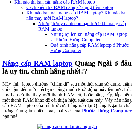
Khi nào thì bạn cần nâng cấp RAM laptop
Cách kiểm tra RAM đang sử dụng trên laptop
Khi nào bạn nên nâng cấp RAM laptop? Khi nào bạn
nên thay mới RAM laptop?
Những lưu ý dành cho bạn trước khi nâng cấp
RAM laptop
Những lợi ích khi nâng cấp RAM laptop
tại Phước Hưng Computer
Quá trình nâng cấp RAM laptop ở Phước
Hưng Computer
Nâng cấp RAM laptop
Quảng Ngãi ở đâu
là uy tín, chính hãng nhất??
Máy tính, laptop thường “chậm đi” sau một thời gian sử dụng, thậm
chí chậm đến mức mà bạn chẳng muốn khởi động máy lên nữa. L
úc
này bạn có thể thay mới thanh RAM cũ, hoặc nâng cấp, lắp thêm
một thanh RAM khác để cải thiện hiệu suất của máy. Vậy nên nâng
cấp RAM laptop của mình ở cửa hàng nào tại Quảng Ngãi là chất
lượng. Cùng tìm hiểu ngay bài viết của
Phước Hưng Computer
bạn nhé.