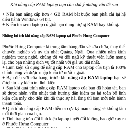
Khi nâng cấp RAM laptop bạn cần chú ý những vấn đề sau
+ Nếu bạn nâng cấp hơn 4 GB RAM bắt buộc bạn phải cài lại hệ
điều hành Windows 64 bit.
+ Kiểm tra xem laptop có giới hạn dung lượng RAM hay không.
Những lợi ích khi nâng cấp RAM laptop tại Phước Hưng Computer
Phước Hưng Computer là trung tâm hàng đầu về sửa chữa, thay thế
chuyên nghiệp và uy tín nhất Quảng Ngãi. Qua nhiều năm kinh
nghiệm trong nghề, chúng tôi và đội ngũ kỹ thuật viên luôn mang
lại cho bạn những dịch vụ tốt nhất với giá ưu đãi nhất.
+ Linh kiện sử dụng để nâng cấp RAM cho laptop của bạn là 100%
chính hãng và được nhập khẩu từ nước ngoài.
+ Bạn đến với cửa hàng, trước khi
nâng cấp RAM laptop
bạn sẽ
được tự tay kiểm tra linh kiện.
+ Sau khi quá trình nâng cấp RAM laptop của bạn đã hoàn tất, bạn
sẽ được nhân viên nhiệt tình hướng dẫn kiểm tra lại toàn bộ linh
kiện của máy cho đến khi đã thực sự hài lòng thì bạn mới tiến hành
thanh toán.
+ Quá trình nâng cấp RAM diễn ra cực kỳ mau chóng sẽ không làm
mất thời gian của bạn.
+ Tình trạng tráo đổi linh kiện laptop tuyệt đối không bao giờ xảy ra
ở Phước Hưng Computer