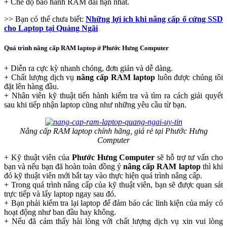
+ Chế độ bảo hành RAM dài hạn nhất.
>> Bạn có thể chưa biết:
Những lợi ích khi nâng cấp ổ cứng SSD
cho Laptop tại Quảng Ngãi
Quá trình nâng cấp RAM laptop ở Phước Hưng Computer
+ Diễn ra cực kỳ nhanh chóng, đơn giản và dễ dàng.
+ Chất lượng dịch vụ
nâng cấp RAM laptop
luôn được chúng tôi
đặt lên hàng đầu.
+ Nhân viên kỹ thuật tiến hành kiểm tra và tìm ra cách giải quyết
sau khi tiếp nhận laptop cũng như những yêu cầu từ bạn.
Nâng cấp RAM laptop chính hãng, giá rẻ tại Phước Hưng
Computer
+ Kỹ thuật viên của
Phước Hưng Computer
sẽ hỗ trợ tư vấn cho
bạn và nếu bạn đã hoàn toàn đồng ý
nâng cấp RAM laptop
thì khi
đó kỹ thuật viên mới bắt tay vào thực hiện quá trình nâng cấp.
+ Trong quá trình nâng cấp của kỹ thuật viên, bạn sẽ được quan sát
trực tiếp và lấy laptop ngay sau đó.
+ Bạn phải kiểm tra lại laptop để đảm bảo các linh kiện của máy có
hoạt động như ban đầu hay không.
+ Nếu đã cảm thấy hài lòng với chất lượng dịch vụ xin vui lòng