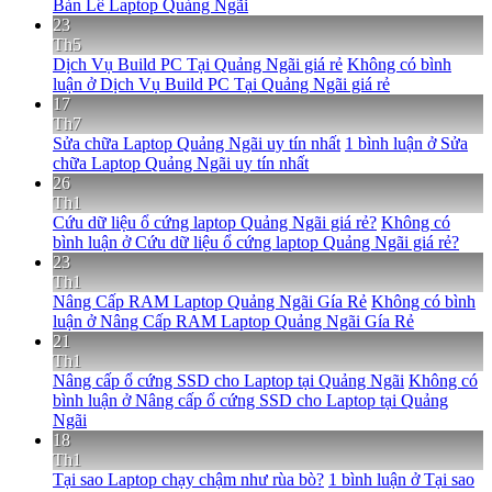
Bản Lề Laptop Quảng Ngãi
23
Th5
Dịch Vụ Build PC Tại Quảng Ngãi giá rẻ
Không có bình
luận
ở Dịch Vụ Build PC Tại Quảng Ngãi giá rẻ
17
Th7
Sửa chữa Laptop Quảng Ngãi uy tín nhất
1 bình luận
ở Sửa
chữa Laptop Quảng Ngãi uy tín nhất
26
Th1
Cứu dữ liệu ổ cứng laptop Quảng Ngãi giá rẻ?
Không có
bình luận
ở Cứu dữ liệu ổ cứng laptop Quảng Ngãi giá rẻ?
23
Th1
Nâng Cấp RAM Laptop Quảng Ngãi Gía Rẻ
Không có bình
luận
ở Nâng Cấp RAM Laptop Quảng Ngãi Gía Rẻ
21
Th1
Nâng cấp ổ cứng SSD cho Laptop tại Quảng Ngãi
Không có
bình luận
ở Nâng cấp ổ cứng SSD cho Laptop tại Quảng
Ngãi
18
Th1
Tại sao Laptop chạy chậm như rùa bò?
1 bình luận
ở Tại sao