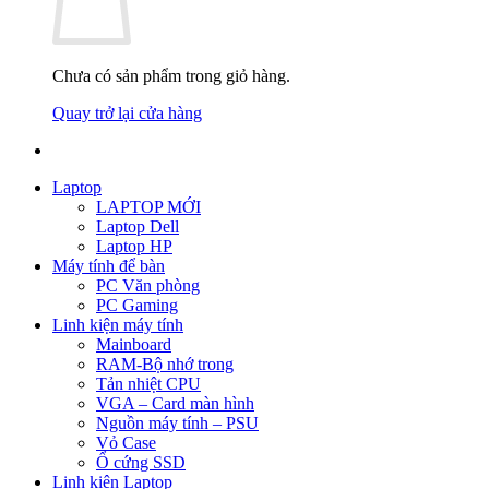
Chưa có sản phẩm trong giỏ hàng.
Quay trở lại cửa hàng
Laptop
LAPTOP MỚI
Laptop Dell
Laptop HP
Máy tính để bàn
PC Văn phòng
PC Gaming
Linh kiện máy tính
Mainboard
RAM-Bộ nhớ trong
Tản nhiệt CPU
VGA – Card màn hình
Nguồn máy tính – PSU
Vỏ Case
Ổ cứng SSD
Linh kiện Laptop