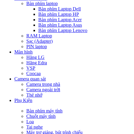
Bàn phím laptop
Bàn phím Laptop Dell
Bàn phím Laptop HP
Bàn phím Laptop Acer
Bàn phím Laptop Asus
Bàn phím Laptop Lenovo
RAM Laptop
Sạc (Adapter)
PIN laptop
Màn hình
Hãng LG
Hãng Edra
VSP
Coocaa
Camera quan sát
Camera trong nhà
Camera ngoài trời
Thẻ nhớ
Phụ Kiện
Bàn phím máy tính
Chuột máy tính
Loa
Tai nghe
Máy trợ giảng, bút trình chiếu