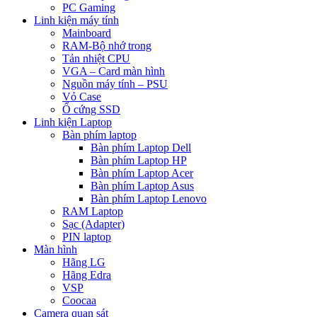
PC Gaming
Linh kiện máy tính
Mainboard
RAM-Bộ nhớ trong
Tản nhiệt CPU
VGA – Card màn hình
Nguồn máy tính – PSU
Vỏ Case
Ổ cứng SSD
Linh kiện Laptop
Bàn phím laptop
Bàn phím Laptop Dell
Bàn phím Laptop HP
Bàn phím Laptop Acer
Bàn phím Laptop Asus
Bàn phím Laptop Lenovo
RAM Laptop
Sạc (Adapter)
PIN laptop
Màn hình
Hãng LG
Hãng Edra
VSP
Coocaa
Camera quan sát